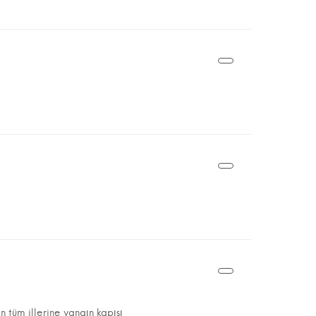
n tüm illerine yangın kapısı