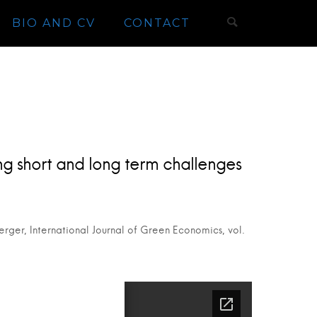
BIO AND CV
CONTACT
 short and long term challenges
rger, International Journal of Green Economics, vol.