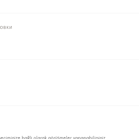
ТОВКИ
seçiminize bağlı olarak görüşmeler yapapabilirsiniz.