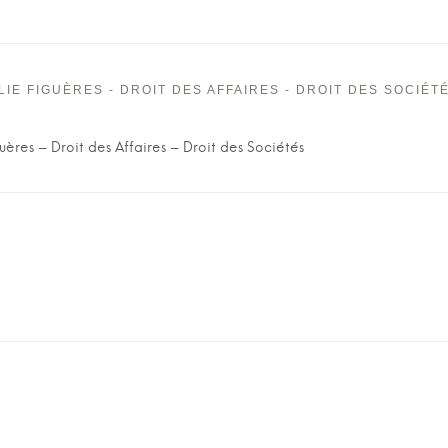
IE FIGUÈRES - DROIT DES AFFAIRES - DROIT DES SOCIÉT
ères – Droit des Affaires – Droit des Sociétés