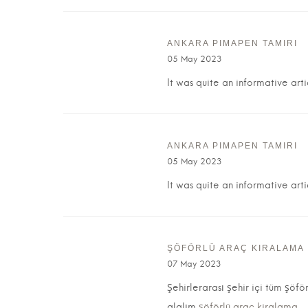
ANKARA PIMAPEN TAMIRI
05 May 2023
It was quite an informative art
ANKARA PIMAPEN TAMIRI
05 May 2023
It was quite an informative art
ŞÖFÖRLÜ ARAÇ KIRALAMA
07 May 2023
Şehirlerarası şehir içi tüm şöfö
alalım.
şöförlü araç kiralama