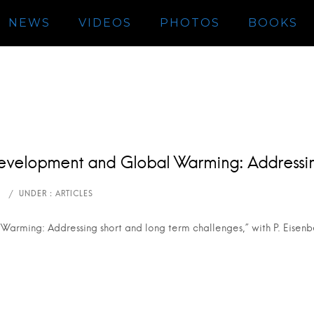
NEWS
VIDEOS
PHOTOS
BOOKS
evelopment and Global Warming: Addressing
rming: Addressing short and long term challenges,” with P. Eisenbe