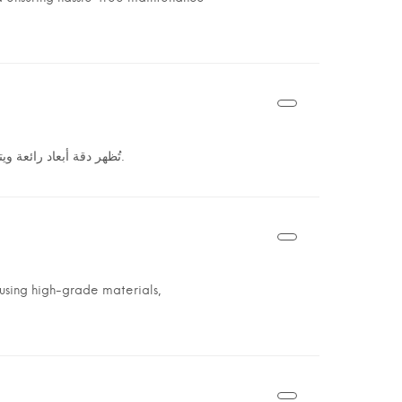
تُظهر دقة أبعاد رائعة ويتم تصنيعها باستخدام مواد عالية الجودة ، مما يضمن أداءً وموثوقية طويلة الأمد.
 using high-grade materials,