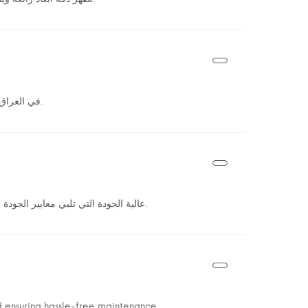
في العراق رائدًا صناعيًا معروفًا بالتزامه بتقديم الأنابيب والتجهيزات البلاستيكية عالية الجودة.
سمعة طيبة في إنتاج منتجات HDPE و uPVC عالية الجودة التي تلبي معايير الجودة الصارمة.
and ensuring hassle-free maintenance