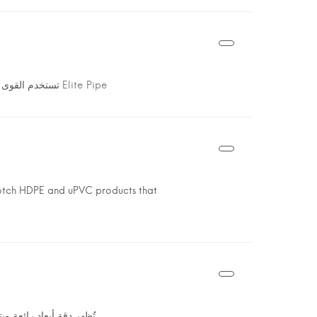
إيليت بايب Elite Pipe
تستخدم القوى .
notch HDPE and uPVC products that
تُظهر دقة أبعاد رائعة ويتم تصنيعها باستخدام مواد عالية الجودة ، مما يضمن أداءً وموثوقية طويلة الأمد.