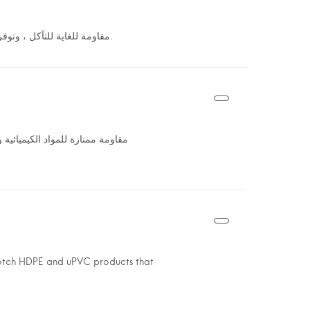
مقاومة للغاية للتآكل ، وتوفر حلولاً موثوقة وخالية من الصيانة لأنظمة الري والسباكة.
notch HDPE and uPVC products that